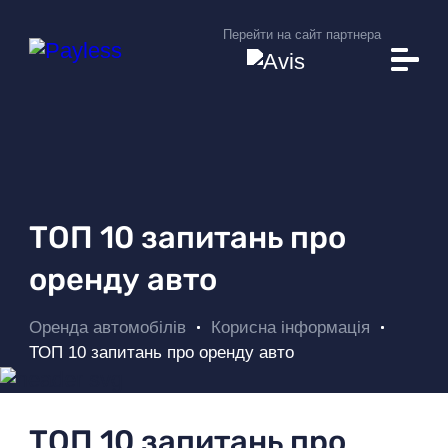
Перейти на сайт партнера
Автопарк
Умови прокату
Додаткові послуги
Вам це допоможе
Корисна інформація
ТОП 10 запитань про
Прокатні станції
оренду авто
Про Payless
Оренда автомобілів
Корисна інформація
Новини
ТОП 10 запитань про оренду авто
Пошук авто
ТОП 10 запитань про