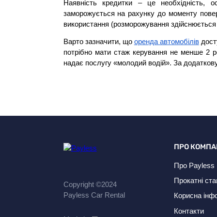
Наявність кредитки – це необхідність, о
заморожується на рахунку до моменту повер
використання (розморожування здійснюється в 
Варто зазначити, що
оренда автомобілів
досту
потрібно мати стаж керування не менше 2 ро
надає послугу «молодий водій». За додатков
ПРО КОМПА
Про Payless
Прокатні ста
Copyright ©2024
Payless Car Rental
Корисна інф
Контакти