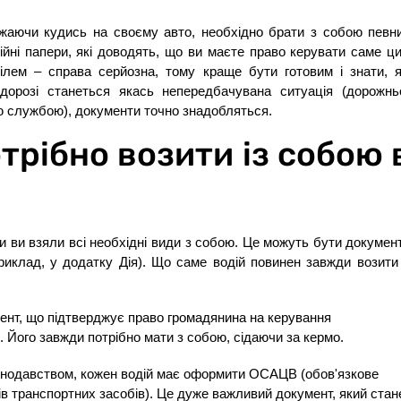
джаючи кудись на своєму авто, необхідно брати з собою певн
ційні папери, які доводять, що ви маєте право керувати саме ц
ілем – справа серйозна, тому краще бути готовим і знати, я
дорозі станеться якась непередбачувана ситуація (дорожнь
ою службою), документи точно знадобляться.
трібно возити із собою 
чи ви взяли всі необхідні види з собою. Це можуть бути докумен
риклад, у додатку Дія). Що саме водій повинен завжди возити
ент, що підтверджує право громадянина на керування
. Його завжди потрібно мати з собою, сідаючи за кермо.
конодавством, кожен водій має оформити ОСАЦВ (обов'язкове
ів транспортних засобів). Це дуже важливий документ, який стан