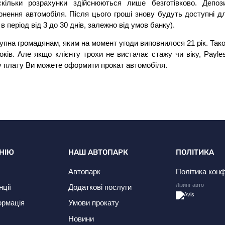
скільки розрахунки здійснюються лише безготівково. Депоз
нення автомобіля. Після цього гроші знову будуть доступні д
період від 3 до 30 днів, залежно від умов банку).
пна громадянам, яким на момент угоди виповнилося 21 рік. Так
ків. Але якщо клієнту трохи не вистачає стажу чи віку, Payle
у плату Ви можете оформити прокат автомобіля.
НІЮ
НАШ АВТОПАРК
ПОЛІТИКА
Автопарк
Політика конф
Лізинг авто
нції
Додаткові послуги
ормація
Умови прокату
Новини