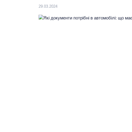
29.03.2024
Виберіть мову:
UA
Ваш регіон:
КИЇВ