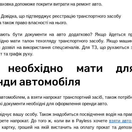
раховка допоможе покрити витрати на ремонт авто.
 Довідка, що підтверджує реєстрацію транспортного засобу
а також право власності на нього.
 мають бути документи на авто додатково? Якщо йдеться п
хідно мати талон техогляду транспортного засобу. Якщо маши
 дозвіл на використання спецсигналів. Для ТЗ, що рухаються 
 та графік руху.
 необхідно мати дл
ди автомобіля
втомобілем, а взяти напрокат транспортний засіб, також потріб
які документи необхідні для оформлення оренди авто.
відчує вашу особу. Також знадобиться посвідчення водія на пра
ете напрокат. До того ж, коли ви в Payless хочете
взяти авто
 картку, грошей на якій вистачить на оплату прокат та депози