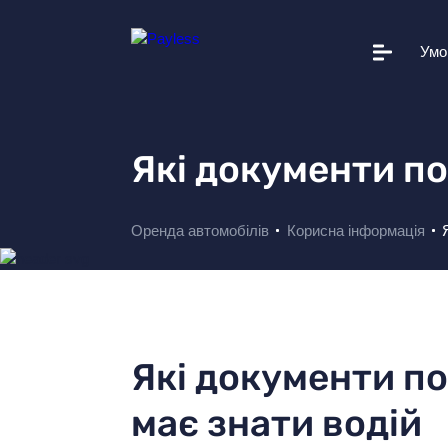
Умо
Автопарк
Умови прокату
Які документи по
Додаткові послуги
Вам це допоможе
Оренда автомобілів
Корисна інформація
Корисна інформація
Прокатні станції
Про Payless
Які документи по
Новини
має знати водій
+38 044 502 20 11