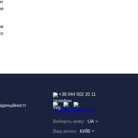
ит
ля
ож
ss
+38 044 502 20 11
іденційності
Виберіть мову:
UA
Ваш регіон:
КИЇВ