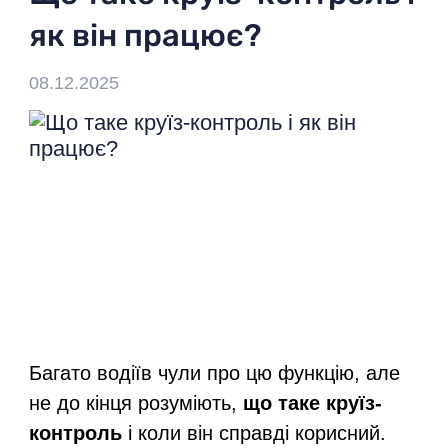
як він працює?
+38 044 502 20 11
08.12.2025
Виберіть мову:
Ua
Ваш регіон:
Київ
Багато водіїв чули про цю функцію, але
не до кінця розуміють,
що таке круїз-
контроль
і коли він справді корисний.