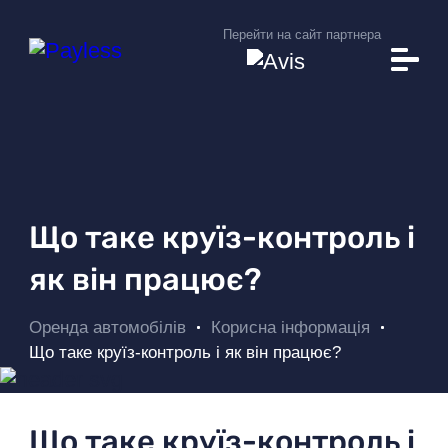
Перейти на сайт партнера
Автопарк
Умови прокату
Додаткові послуги
Вам це допоможе
Корисна інформація
Що таке круїз-контроль і
Прокатні станції
як він працює?
Про Payless
Оренда автомобілів
Корисна інформація
Новини
Що таке круїз-контроль і як він працює?
Пошук авто
Що таке круїз-контроль і