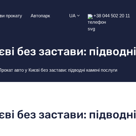
ви прокату
Автопарк
UA
+38 044 502 20 11
єві без застави: підводн
Прокат авто у Києві без застави: підводні камені послуги
єві без застави: підводн