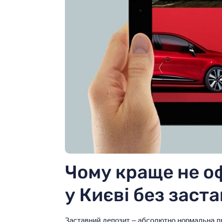
Чому краще не о
у Києві без заст
Заставний депозит – абсолютно нормальна пр