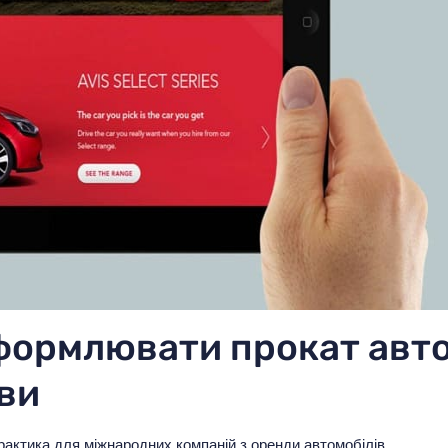
формлювати прокат авт
ави
актика для міжнародних компаній з оренди автомобілів.