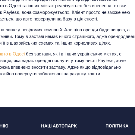
 в Одесі та інших містах реалізується без внесення готівки.
к Payless, вона «заморожується». Клієнт просто не зможе нею
ється, що авто повернули на базу в цілісності.
жна лише у невідомих компаній. Але ціна оренди буде вищою, а
умніви. Тому в заставі немає нічого страшного, адже орендодаве
 її в шахрайських схемах та інших корисливих цілях.
авто в Одесі
без застави, як і в інших українських містах, є
ація, яка надає орендні послуги, у тому числі Payless, хоче
можна впевнено вносити заставу. Адже якщо відповідально
окійно повернути заблоковані на рахунку кошти.
НІЮ
НАШ АВТОПАРК
ПОЛІТИКА