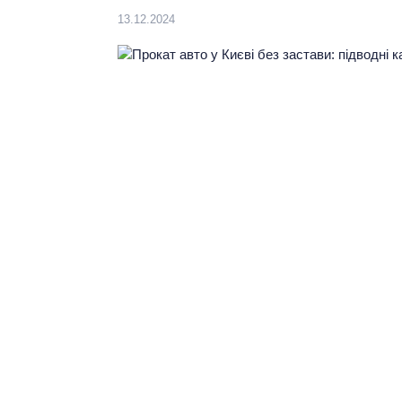
13.12.2024
Виберіть мову:
UA
Ваш регіон:
КИЇВ