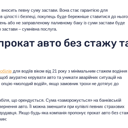
 вносить певну суму застави. Вона стає гарантією для
 цілості і безпеці, покупець буде бережніше ставитися до нього
жень або не заправленому паливному баку із суми застави буде
 застави – сумнівна послуга.
прокат авто без стажу т
обілів
для водіїв віком від 21 року з мінімальним стажем водіння
 щоб акуратно керувати авто та уникати аварійних ситуацій на
 опцію «молодий водій», якщо замовник трохи не дотягує до
мобіля, що орендується. Сума «заморожується» на банківській
овернення авто. Її можна зменшити при купівлі певних страхових
ендодавця. Якщо будь-яка компанія пропонує прокат авто без ста
чин: