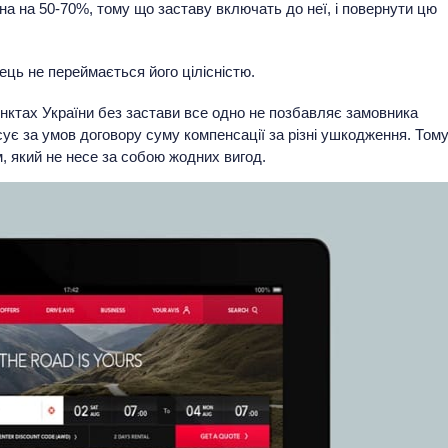
а на 50-70%, тому що заставу включать до неї, і повернути цю
ець не переймається його цілісністю.
нктах України без застави все одно не позбавляє замовника
сує за умов договору суму компенсації за різні ушкодження. Том
, який не несе за собою жодних вигод.