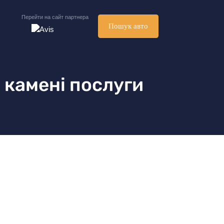
Перейти на сайт партнера
Пошук авто
і камені послуги
і