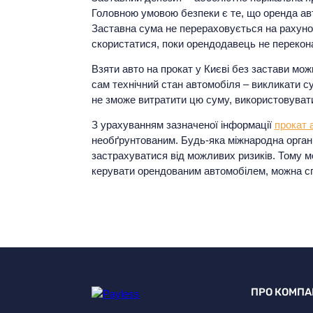
Головною умовою безпеки є те, що оренда авто
Заставна сума не перераховується на рахуно
скористатися, поки орендодавець не перекона
Взяти авто на прокат у Києві без застави мо
сам технічний стан автомобіля – викликати с
не зможе витратити цю суму, використовувати
З урахуванням зазначеної інформації
прокат 
необґрунтованим. Будь-яка міжнародна організ
застрахуватися від можливих ризиків. Тому 
керувати орендованим автомобілем, можна сп
ПРО КОМПА