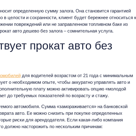
вносит определенную сумму залога. Она становится гарантией
о в целости и сохранности, клиент будет бережнее относиться 
ужении повреждений или не заправленном топливном баке из
окат авто дешево без залога – сомнительная услуга.
вует прокат авто без
томобилей
для водителей возрастом от 21 года с минимальным
ует о необходимом опыте, чтобы аккуратно управлять авто и
 дополнительную плату можно активировать опцию «молодой
ает до требуемых показателей по возрасту и стажу.
дуемого автомобиля. Сумма «замораживается» на банковской
озврата авто. Ее можно снизить при покупке определенных
торые риски для арендодателя. Если какая-либо компания
 это должно насторожить по нескольким причинам: