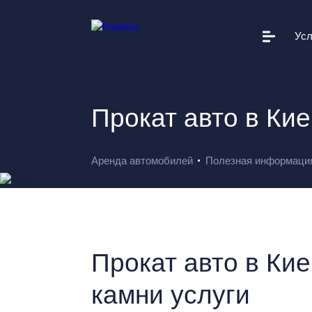
Усл
Автопарк
Условия проката
Прокат авто в Кие
Дополнительные услуги
Вам это поможет
Аренда автомобилей
Полезная информаци
Полезная информация
Прокатные станции
О Payless
Прокат авто в Кие
Новости
камни услуги
+38 044 502 20 11