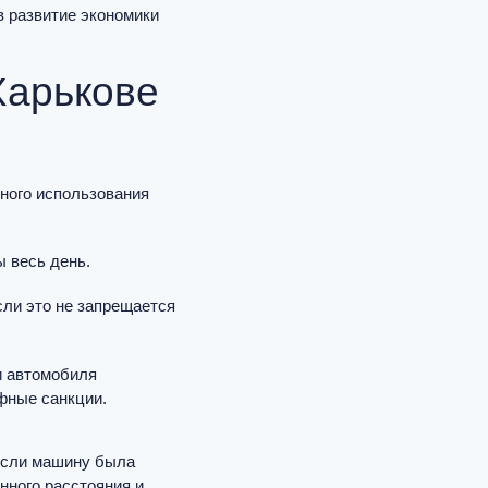
в развитие экономики
Харькове
ного использования
 весь день.
сли это не запрещается
и автомобиля
фные санкции.
Если машину была
нного расстояния и