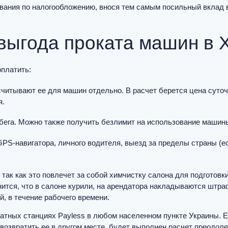
вания по налогообложению, внося тем самым посильный вклад 
 выгода проката машин в 
оплатить:
читывают ее для машин отдельно. В расчет берется цена суточ
я.
бега. Можно также получить безлимит на использование машины
PS-навигатора, личного водителя, выезд за пределы страны (е
так как это повлечет за собой химчистку салона для подготовк
нится, что в салоне курили, на арендатора накладываются штра
, в течение рабочего времени.
атных станциях Payless в любом населенном пункте Украины. 
 возвратить ее в другом месте, будет выполнен расчет преодоле