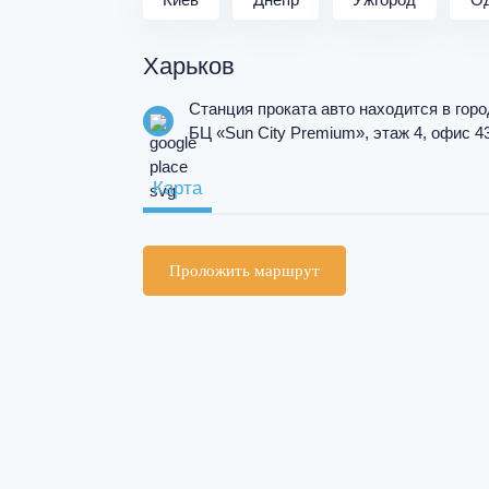
Выберите язык:
RU
Харьков
Ваш регион:
КИЕВ
Cтанция проката авто находится в горо
БЦ «Sun City Premium», этаж 4, офис 4
Карта
Проложить маршрут