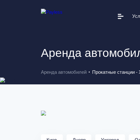
Усл
Автопарк
Условия проката
Аренда автомобил
Дополнительные услуги
Вам это поможет
Аренда автомобилей
Прокатные станции - 
Полезная информация
Прокатные станции
О Payless
Новости
+38 044 502 20 11
Киев
Днепр
Ужгород
О