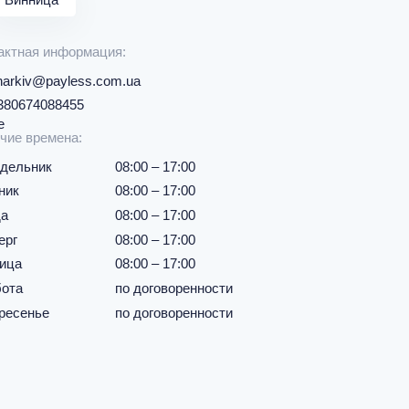
актная информация:
harkiv@payless.com.ua
380674088455
чие времена:
дельник
08:00 – 17:00
ник
08:00 – 17:00
а
08:00 – 17:00
ерг
08:00 – 17:00
ица
08:00 – 17:00
ота
по договоренности
ресенье
по договоренности