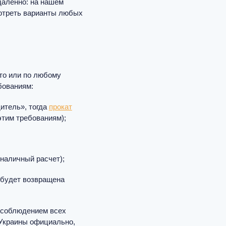
даленно: на нашем
мотреть варианты любых
сто или по любому
бованиям:
итель», тогда
прокат
этим требованиям);
наличный расчет);
а будет возвращена
м соблюдением всех
 Украины официально,