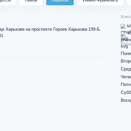
Конт
k
де Харькове на проспекте Героев Харькова 199-Б.
+
31
Рабо
Поне
Втор
Сред
Четв
Пятн
Субб
Воск