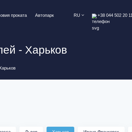
овия проката
Автопарк
RU
+38 044 502 20 1
ей - Харьков
Харьков
десса
Львов
Харьков
Ивано-Франковск