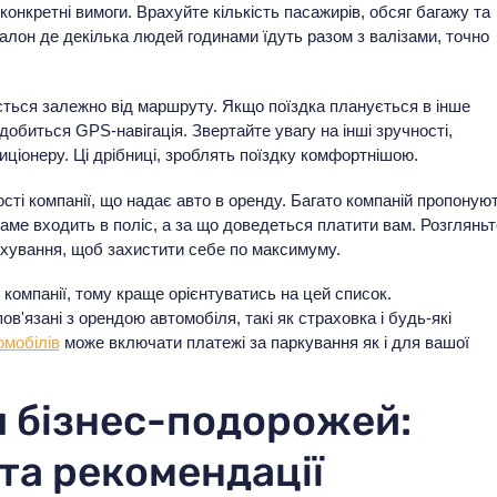
онкретні вимоги. Врахуйте кількість пасажирів, обсяг багажу та
салон де декілька людей годинами їдуть разом з валізами, точно
ться залежно від маршруту. Якщо поїздка планується в інше
добиться GPS-навігація. Звертайте увагу на інші зручності,
диціонеру. Ці дрібниці, зроблять поїздку комфортнішою.
сті компанії, що надає авто в оренду. Багато компаній пропоную
аме входить в поліс, а за що доведеться платити вам. Розгляньт
ахування, щоб захистити себе по максимуму.
й компанії, тому краще орієнтуватись на цей список.
ов'язані з орендою автомобіля, такі як страховка і будь-які
омобілів
може включати платежі за паркування як і для вашої
я бізнес-подорожей:
та рекомендації