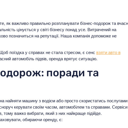
те, як важливо правильно розпланувати бізнес-подорож та вчас
льність цінується у світі бізнесу понад усе. Витрачений на
зково позначиться на репутації. Наша компанія допоможе не
Щоб поїздка у справах не стала стресом, є сенс
взяти авто в
сний автомобіль підвів, оренда врятує ситуацію.
подорож: поради та
жна найняти машину з водієм або просто скористатись послугами
ласноруч керувати своїм часом, автомобілем та справами. Сервіси
, тому важко вибрати, який з них найкраще підійде.
аховувати, обираючи оренду, є: