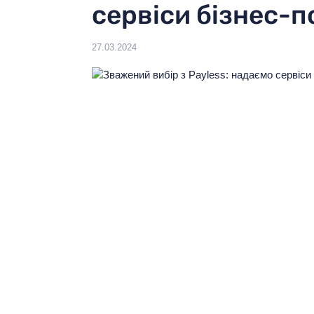
сервіси бізнес-
Виберіть мову:
UA
27.03.2024
Ваш регіон:
КИЇВ