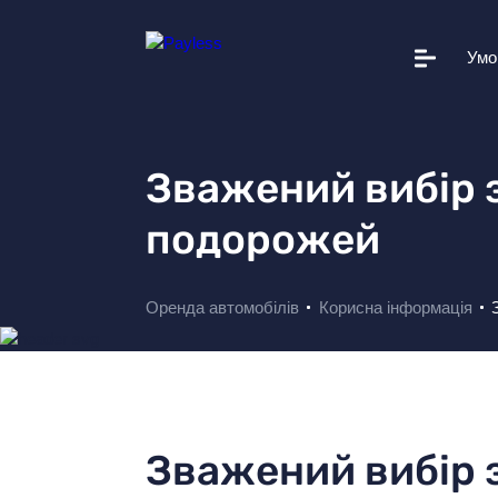
Умо
Автопарк
Умови прокату
Зважений вибір з
Додаткові послуги
подорожей
Вам це допоможе
Корисна інформація
Оренда автомобілів
Корисна інформація
Прокатні станції
Про Payless
Новини
Зважений вибір з
+38 044 502 20 11