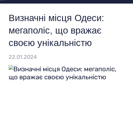
+38 044 502 20 11
Визначні місця Одеси:
мегаполіс, що вражає
Виберіть мову:
Ua
своєю унікальністю
Ваш регіон:
Київ
22.01.2024