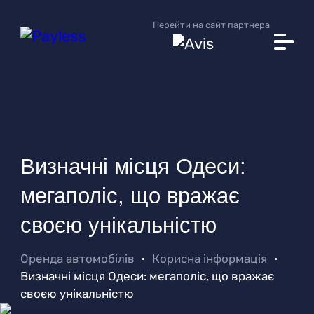
Перейти на сайт партнера
Автопарк
Умови прокату
Додаткові послуги
Вам це допоможе
Корисна інформація
Визначні місця Одеси:
Прокатні станції
мегаполіс, що вражає
Про Payless
своєю унікальністю
Новини
Оренда автомобілів
Корисна інформація
Визначні місця Одеси: мегаполіс, що вражає
своєю унікальністю
Пошук авто