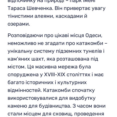
відпочинку на природі – парк імені
Тараса Шевченка. Він привертає увагу
тінистими алеями, каскадами й
озерами.
Розповідаючи про цікаві місця Одеси,
неможливо не згадати про катакомби –
унікальну систему підземних тунелів і
кам'яних шахт, яка розташована під
містом. Ця масивна мережа була
споруджена у XVIII-XIX століттях і має
багато історичних і культурних
відмінностей. Катакомби спочатку
використовувалися для видобутку
каменю для будівництва. З часом вони
стали місцем для сховищ, проведення