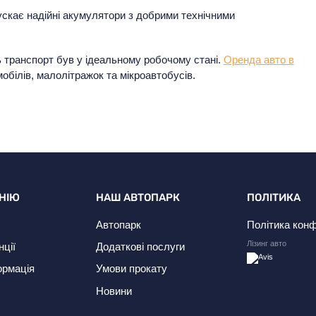
ускає надійні акумулятори з добрими технічними
 транспорт був у ідеальному робочому стані.
Оренда авто в
обілів, малолітражок та мікроавтобусів.
НІЮ
НАШ АВТОПАРК
ПОЛІТИКА
Автопарк
Політика конф
Лізинг авто
нції
Додаткові послуги
ормація
Умови прокату
Новини