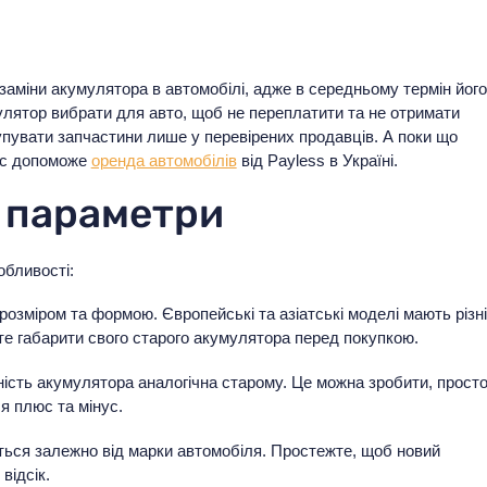
 заміни акумулятора в автомобілі, адже в середньому термін його
мулятор вибрати для авто, щоб не переплатити та не отримати
пувати запчастини лише у перевірених продавців. А поки що
ліс допоможе
оренда автомобілів
від Payless в Україні.
і параметри
обливості:
розміром та формою. Європейські та азіатські моделі мають різн
рте габарити свого старого акумулятора перед покупкою.
ість акумулятора аналогічна старому. Це можна зробити, прост
я плюс та мінус.
ється залежно від марки автомобіля. Простежте, щоб новий
відсік.