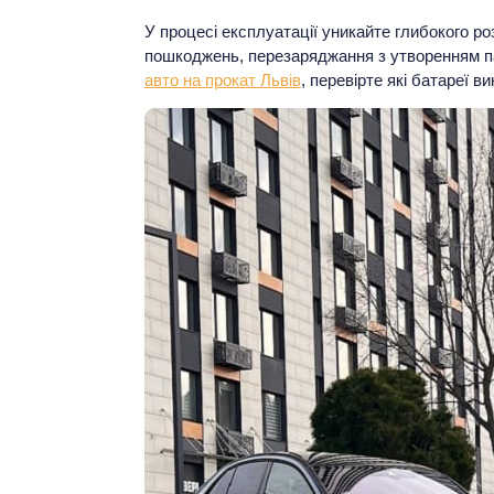
У процесі експлуатації уникайте глибокого ро
пошкоджень, перезаряджання з утворенням пар
авто на прокат Львів
, перевірте які батареї 