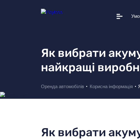
Умо
Автопарк
Умови прокату
Як вибрати акуму
Додаткові послуги
найкращі вироб
Вам це допоможе
Корисна інформація
Оренда автомобілів
Корисна інформація
Прокатні станції
Про Payless
Новини
Як вибрати акум
+38 044 502 20 11