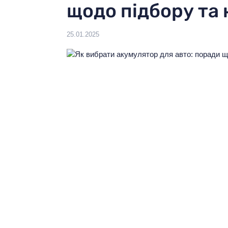
щодо підбору та
Виберіть мову:
UA
25.01.2025
Ваш регіон:
КИЇВ