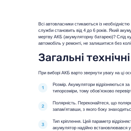
Всі автовласники стикаються із необхідністю
служби становить від 4 до 6 років. Який аку
мертву АКБ (акумуляторну батарею)? Слід ку
автомобіль у ремонті, не залишитися без ко
Загальні технічн
При виборі АКБ варто звернути увагу на ці ос
Розмір. Акумулятори відрізняються за 
типорозміри, тому обов'язково переві
Полярність. Переконайтеся, що полярн
запам'ятавши, з якого боку знаходитьс
Тип кріплення. Цей параметр відрізня
акумулятор надійно встановлювався у 