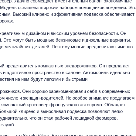
ссовер. Удачно совмещает вместительный салон, экономичные
. Модель оснащена широким набором помощников вождения. Эт
сным. Высокий клиренс и эффективная подвеска обеспечивают
орогах.
 креативным дизайном и высоким уровнем безопасности. Он
й. Это могут быть мощные бензиновые и дизельные варианты.
до мельчайших деталей. Поэтому многие предпочитают именно
ый представитель компактных внедорожников. Он предлагает
 и адаптивное пространство в салоне. Автомобиль идеально
ествия на нем будут легкими и быстрыми.
орожников. Они хорошо зарекомендовали себя в современных
том числе и женщин-водителей. Но особое внимание предлагаем
й компактный кроссовер французского автопрома. Обладает
Большой клиренс и выносливая подвеска позволяют легко
еудивительно, что он стал рабочей лошадкой фермеров,
х служб.
ия, – это Suzuki Vitara. Его современные модели оснащаются