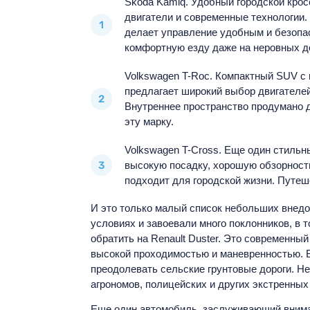
Skoda Kamiq. Удобный городской кро
двигатели и современные технологии
делает управление удобным и безопа
комфортную езду даже на неровных д
Volkswagen T-Roc. Компактный SUV с
предлагает широкий выбор двигателе
Внутреннее пространство продумано 
эту марку.
Volkswagen T-Cross. Еще один стильн
высокую посадку, хорошую обзорность
подходит для городской жизни. Путеш
И это только малый список небольших внед
условиях и завоевали много поклонников, в 
обратить на Renault Duster. Это современны
высокой проходимостью и маневренностью. 
преодолевать сельские грунтовые дороги. Н
агрономов, полицейских и других экстренны
Еще один автомобиль, заслуживающий вниман