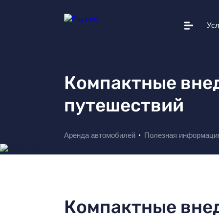
Усл
Автопарк
Условия проката
Компактные внед
Дополнительные услуги
путешествий
Вам это поможет
Полезная информация
Аренда автомобилей
Полезная информаци
Прокатные станции
О Payless
Новости
Компактные вне
+38 044 502 20 11