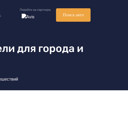
Перейти на партнера
1
Поиск авто
ли для города и
тешествий